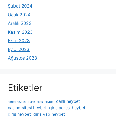
Şubat 2024
Ocak 2024
Aralık 2023
Kasım 2023
Ekim 2023
Eylül 2023
Ağustos 2023
Etiketler
canli heybet
adresi heybet
bahis sitesi heybet
casino sitesi heybet
giris adresi heybet
giris heybet
giris yap heybet