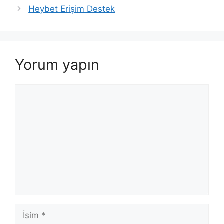
Heybet Erişim Destek
Yorum yapın
Yorum
İsim