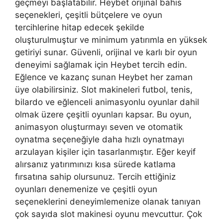
geçmeyi başlatabilir. Heybet orijinal bahis
seçenekleri, çeşitli bütçelere ve oyun
tercihlerine hitap edecek şekilde
oluşturulmuştur ve minimum yatırımla en yüksek
getiriyi sunar. Güvenli, orijinal ve karlı bir oyun
deneyimi sağlamak için Heybet tercih edin.
Eğlence ve kazanç sunan Heybet her zaman
üye olabilirsiniz. Slot makineleri futbol, ​​tenis,
bilardo ve eğlenceli animasyonlu oyunlar dahil
olmak üzere çeşitli oyunları kapsar. Bu oyun,
animasyon oluşturmayı seven ve otomatik
oynatma seçeneğiyle daha hızlı oynatmayı
arzulayan kişiler için tasarlanmıştır. Eğer keyif
alırsanız yatırımınızı kısa sürede katlama
fırsatına sahip olursunuz. Tercih ettiğiniz
oyunları denemenize ve çeşitli oyun
seçeneklerini deneyimlemenize olanak tanıyan
çok sayıda slot makinesi oyunu mevcuttur. Çok