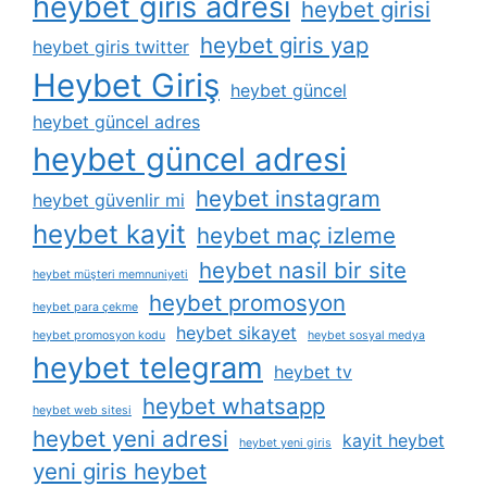
heybet giris adresi
heybet girisi
heybet giris yap
heybet giris twitter
Heybet Giriş
heybet güncel
heybet güncel adres
heybet güncel adresi
heybet instagram
heybet güvenlir mi
heybet kayit
heybet maç izleme
heybet nasil bir site
heybet müşteri memnuniyeti
heybet promosyon
heybet para çekme
heybet sikayet
heybet promosyon kodu
heybet sosyal medya
heybet telegram
heybet tv
heybet whatsapp
heybet web sitesi
heybet yeni adresi
kayit heybet
heybet yeni giris
yeni giris heybet