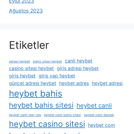
Eylül 2023
Ağustos 2023
Etiketler
canli heybet
adresi heybet
bahis sitesi heybet
casino sitesi heybet
giris adresi heybet
giris heybet
giris yap heybet
güncel adresi heybet
heybet adres
heybet adresi
heybet bahis
heybet bahis sitesi
heybet canli
heybet canli maç izle
heybet canlı bahis sitesi
heybet canlı destek
heybet casino sitesi
heybet com