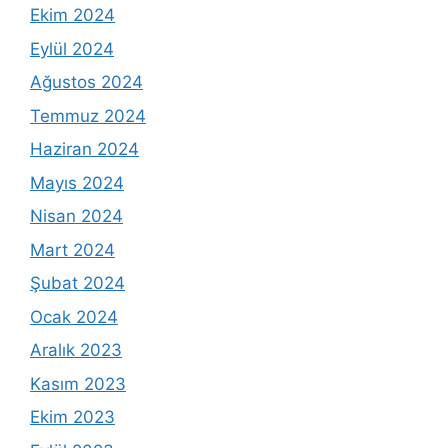
Ekim 2024
Eylül 2024
Ağustos 2024
Temmuz 2024
Haziran 2024
Mayıs 2024
Nisan 2024
Mart 2024
Şubat 2024
Ocak 2024
Aralık 2023
Kasım 2023
Ekim 2023