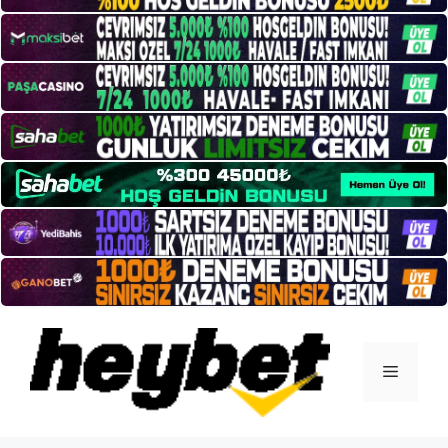
İçeriğe
atla
Menü