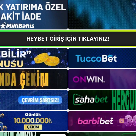
HEYBET GİRİŞ İÇİN TIKLAYINIZ!