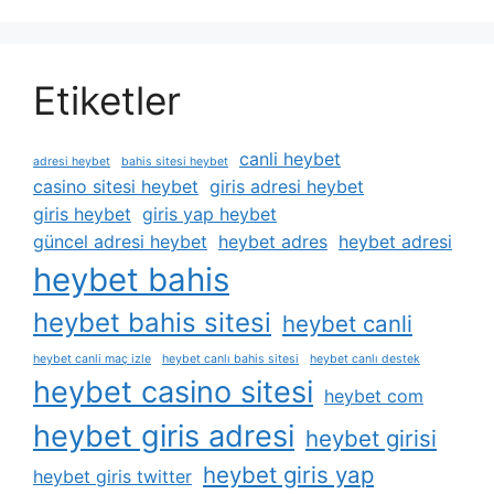
Etiketler
canli heybet
adresi heybet
bahis sitesi heybet
casino sitesi heybet
giris adresi heybet
giris heybet
giris yap heybet
güncel adresi heybet
heybet adres
heybet adresi
heybet bahis
heybet bahis sitesi
heybet canli
heybet canli maç izle
heybet canlı bahis sitesi
heybet canlı destek
heybet casino sitesi
heybet com
heybet giris adresi
heybet girisi
heybet giris yap
heybet giris twitter