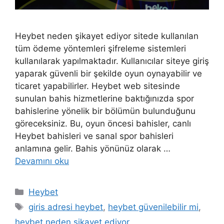
Heybet neden şikayet ediyor sitede kullanılan
tüm ödeme yöntemleri şifreleme sistemleri
kullanılarak yapılmaktadır. Kullanıcılar siteye giriş
yaparak güvenli bir şekilde oyun oynayabilir ve
ticaret yapabilirler. Heybet web sitesinde
sunulan bahis hizmetlerine baktığınızda spor
bahislerine yönelik bir bölümün bulunduğunu
göreceksiniz. Bu, oyun öncesi bahisler, canlı
Heybet bahisleri ve sanal spor bahisleri
anlamına gelir. Bahis yönünüz olarak …
Devamını oku
Kategoriler
Heybet
Etiketler
giris adresi heybet
,
heybet güvenilebilir mi
,
heybet neden şikayet ediyor