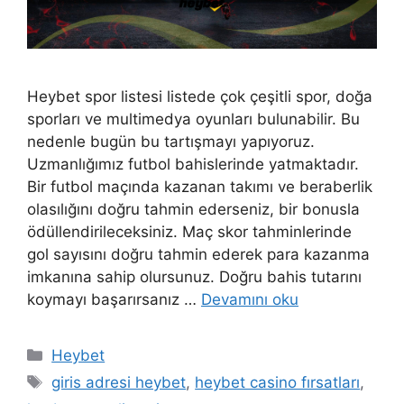
Heybet spor listesi listede çok çeşitli spor, doğa
sporları ve multimedya oyunları bulunabilir. Bu
nedenle bugün bu tartışmayı yapıyoruz.
Uzmanlığımız futbol bahislerinde yatmaktadır.
Bir futbol maçında kazanan takımı ve beraberlik
olasılığını doğru tahmin ederseniz, bir bonusla
ödüllendirileceksiniz. Maç skor tahminlerinde
gol sayısını doğru tahmin ederek para kazanma
imkanına sahip olursunuz. Doğru bahis tutarını
koymayı başarırsanız …
Devamını oku
Kategoriler
Heybet
Etiketler
giris adresi heybet
,
heybet casino fırsatları
,