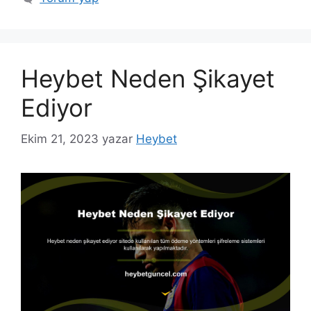
Heybet Neden Şikayet
Ediyor
Ekim 21, 2023
yazar
Heybet