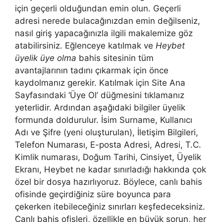
için geçerli olduğundan emin olun. Geçerli
adresi nerede bulacağınızdan emin değilseniz,
nasıl giriş yapacağınızla ilgili makalemize göz
atabilirsiniz. Eğlenceye katılmak ve
Heybet
üyelik üye olma
bahis sitesinin tüm
avantajlarının tadını çıkarmak için önce
kaydolmanız gerekir. Katılmak için Site Ana
Sayfasındaki ‘Üye Ol’ düğmesini tıklamanız
yeterlidir. Ardından aşağıdaki bilgiler üyelik
formunda doldurulur. İsim Surname, Kullanıcı
Adı ve Şifre (yeni oluşturulan), İletişim Bilgileri,
Telefon Numarası, E-posta Adresi, Adresi, T.C.
Kimlik numarası, Doğum Tarihi, Cinsiyet, Üyelik
Ekranı, Heybet ne kadar sınırladığı hakkında çok
özel bir dosya hazırlıyoruz. Böylece, canlı bahis
ofisinde geçirdiğiniz süre boyunca para
çekerken itebileceğiniz sınırları keşfedeceksiniz.
Canlı bahis ofisleri, özellikle en büyük sorun, her