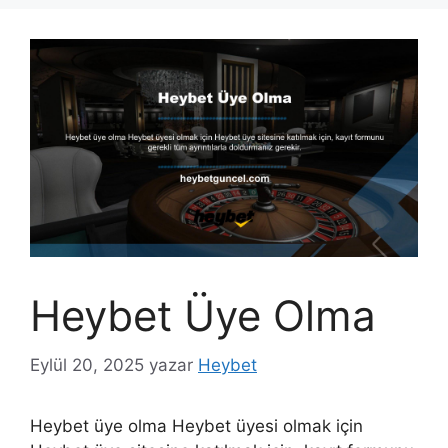
Heybet Üye Olma
Eylül 20, 2025
yazar
Heybet
Heybet üye olma Heybet üyesi olmak için