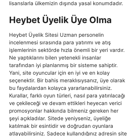
lisanslarla ülkemizin dışında yasal konumdadır.
Heybet Üyelik Üye Olma
Heybet Üyelik Sitesi Uzman personelin
incelenmesi sırasında para yatırımı ve atış
işlemlerinin sektörde hızla önemli bir yeri vardır.
Ne yaptıklarını bilen yetenekli insanlar
tarafından iyi planlanmış bir sisteme sahiptir.
Yani, site oyuncular için en iyi ve en kolay
seçenektir. Bir bahis meraklısıysanız, üye olarak
bu faydalardan kolayca yararlanabilirsiniz.
Kurallar, farklı oyun türleri, nasıl para yatırılacağı
ve çekileceği ve devam ettikleri heyecan verici
promosyonlar hakkında bilmeniz gereken her
şeyi açıkladılar. Sitede yeniyseniz, üyeliğe
katılmak bir esintidir ve doğrudan oyunlara
atlayabilirsiniz. Sadece kullandığınız adresin site