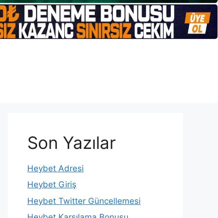
Son Yazılar
Heybet Adresi
Heybet Giriş
Heybet Twitter Güncellemesi
Heybet Karşılama Bonusu