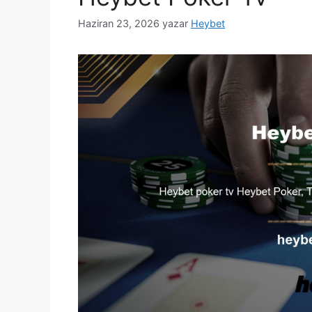
Haziran 23, 2026
yazar
Heybet