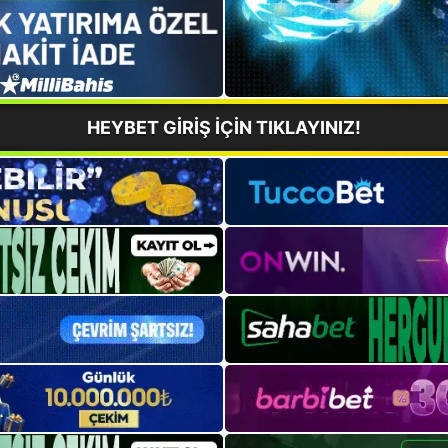
HEYBET GİRİŞ İÇİN TIKLAYINIZ!