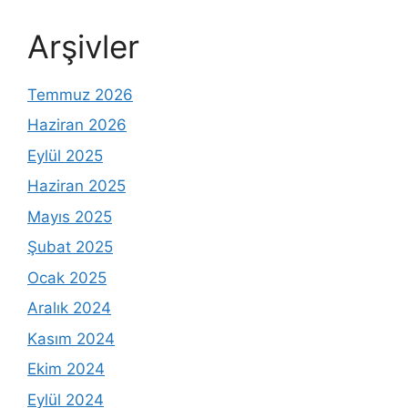
Arşivler
Temmuz 2026
Haziran 2026
Eylül 2025
Haziran 2025
Mayıs 2025
Şubat 2025
Ocak 2025
Aralık 2024
Kasım 2024
Ekim 2024
Eylül 2024