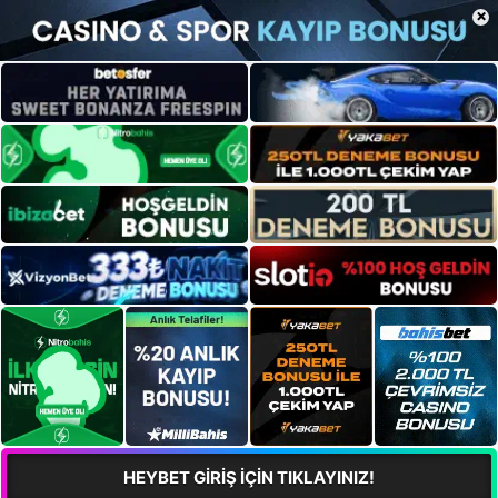
×
HEYBET GİRİŞ İÇİN TIKLAYINIZ!