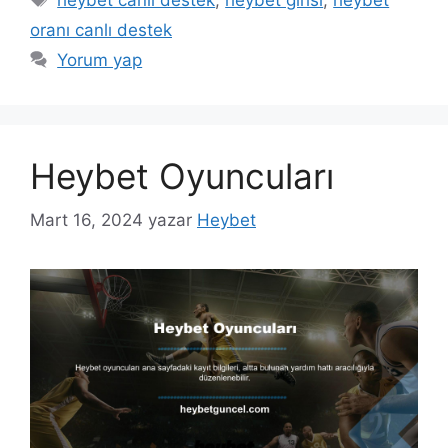
oranı canlı destek
Yorum yap
Heybet Oyuncuları
Mart 16, 2024
yazar
Heybet