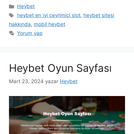
Kategoriler
Heybet
Etiketler
heybet en i̇yi çevrimiçi slot
,
heybet sitesi
hakkında
,
mobil heybet
Yorum yap
Heybet Oyun Sayfası
Mart 23, 2024
yazar
Heybet