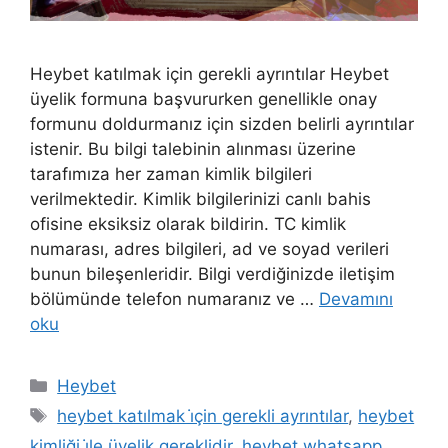
Heybet katılmak için gerekli ayrıntılar Heybet
üyelik formuna başvururken genellikle onay
formunu doldurmanız için sizden belirli ayrıntılar
istenir. Bu bilgi talebinin alınması üzerine
tarafımıza her zaman kimlik bilgileri
verilmektedir. Kimlik bilgilerinizi canlı bahis
ofisine eksiksiz olarak bildirin. TC kimlik
numarası, adres bilgileri, ad ve soyad verileri
bunun bileşenleridir. Bilgi verdiğinizde iletişim
bölümünde telefon numaranız ve …
Devamını
oku
Kategoriler
Heybet
Etiketler
heybet katılmak i̇çin gerekli ayrıntılar
,
heybet
kimliği i̇le üyelik gereklidir
,
heybet whatsapp