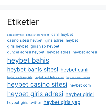
Etiketler
canli heybet
adresi heybet
bahis sitesi heybet
casino sitesi heybet
giris adresi heybet
giris heybet
giris yap heybet
güncel adresi heybet
heybet adres
heybet adresi
heybet bahis
heybet bahis sitesi
heybet canli
heybet canli maç izle
heybet canlı bahis sitesi
heybet canlı destek
heybet casino sitesi
heybet com
heybet giris adresi
heybet girisi
heybet giris yap
heybet giris twitter