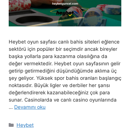
Heybet oyun sayfası canlı bahis siteleri eğlence
sektörü için popüler bir seçimdir ancak bireyler
başka yollarla para kazanma olasılığına da
değer vermektedir. Heybet oyun sayfasının gelir
getirip getirmediğini düşündüğümde aklıma üç
şey geliyor. Yüksek spor bahis oranları başlangıç
​​noktasıdır. Büyük ligler ve derbiler her şansı
değerlendirerek kazanabileceğiniz çok para
sunar. Casinolarda ve canlı casino oyunlarında
…
Devamını oku
Kategoriler
Heybet