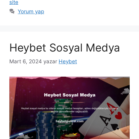
site
Yorum yap
Heybet Sosyal Medya
Mart 6, 2024
yazar
Heybet