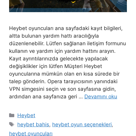
Heybet oyuncuları ana sayfadaki kayıt bilgileri,
altta bulunan yardım hattı aracılığıyla
düzenlenebilir. Lütfen sağlanan iletişim formunu
kullanın ve yardım için yardım hattını arayın.
Kayıt ayrıntılarınızda gelecekte yapılacak
değişiklikler için lütfen Müşteri Heybet
oyuncularına mümkün olan en kısa sürede bir
talep gönderin. Opera tarayıcısının yanındaki
VPN simgesini seçin ve son sayfasına gidin,
ardından ana sayfanıza geri …
Devamını oku
Kategoriler
Heybet
Etiketler
heybet bahis
,
heybet oyun seçenekleri
,
heybet oyuncuları