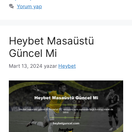
Yorum yap
Heybet Masaüstü
Güncel Mi
Mart 13, 2024
yazar
Heybet