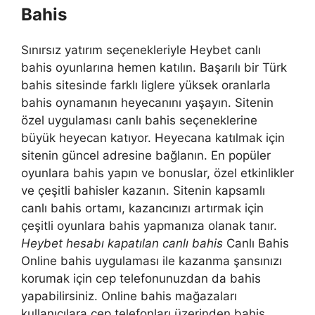
Bahis
Sınırsız yatırım seçenekleriyle Heybet canlı
bahis oyunlarına hemen katılın. Başarılı bir Türk
bahis sitesinde farklı liglere yüksek oranlarla
bahis oynamanın heyecanını yaşayın. Sitenin
özel uygulaması canlı bahis seçeneklerine
büyük heyecan katıyor. Heyecana katılmak için
sitenin güncel adresine bağlanın. En popüler
oyunlara bahis yapın ve bonuslar, özel etkinlikler
ve çeşitli bahisler kazanın. Sitenin kapsamlı
canlı bahis ortamı, kazancınızı artırmak için
çeşitli oyunlara bahis yapmanıza olanak tanır.
Heybet hesabı kapatılan canlı bahis
Canlı Bahis
Online bahis uygulaması ile kazanma şansınızı
korumak için cep telefonunuzdan da bahis
yapabilirsiniz. Online bahis mağazaları
kullanıcılara cep telefonları üzerinden bahis