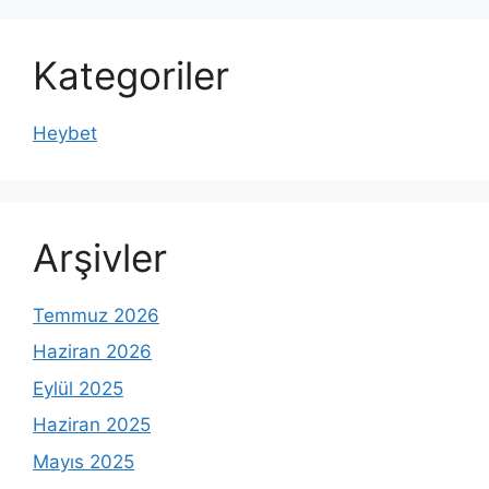
Kategoriler
Heybet
Arşivler
Temmuz 2026
Haziran 2026
Eylül 2025
Haziran 2025
Mayıs 2025