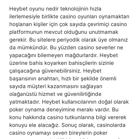
Heybet oyunu nedir teknolojinin hızla
ilerlemesiyle birlikte casino oyunları oynamaktan
hoşlanan kişiler için çok sayıda çevrimiçi casino
platformunun mevcut olduğunu unutmamak
gerekir. Bu sitelere periyodik olarak üye olmanız
da mümkündür. Bu yüzden casino severler ne
yapacağını bilemeyen mağdurlardır. Heybet
üzerine bahis koyarken bahisçilerin sizinle
çalışacağına güvenebilirsiniz. Heybet
başarısının anahtarı, hızlı bir şekilde önemli
sayıda müşteri kazanmasını sağlayan
olağanüstü hizmet ve güvenilirliğinde
yatmaktadır. Heybet kullanıcılarının doğal olarak
poker oynama deneyimine merakı vardır. Bu
konu hakkında casino tutkunlarına bilgi vererek
konuyu ele alacağız. Sonuç olarak, casinolarda
casino oynamayı seven bireylerin poker