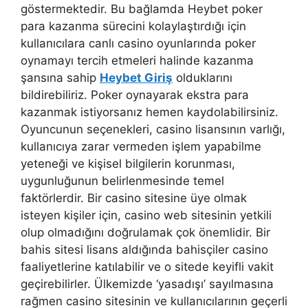
göstermektedir. Bu bağlamda Heybet poker
para kazanma sürecini kolaylaştırdığı için
kullanıcılara canlı casino oyunlarında poker
oynamayı tercih etmeleri halinde kazanma
şansına sahip
Heybet Giriş
olduklarını
bildirebiliriz. Poker oynayarak ekstra para
kazanmak istiyorsanız hemen kaydolabilirsiniz.
Oyuncunun seçenekleri, casino lisansının varlığı,
kullanıcıya zarar vermeden işlem yapabilme
yeteneği ve kişisel bilgilerin korunması,
uygunluğunun belirlenmesinde temel
faktörlerdir. Bir casino sitesine üye olmak
isteyen kişiler için, casino web sitesinin yetkili
olup olmadığını doğrulamak çok önemlidir. Bir
bahis sitesi lisans aldığında bahisçiler casino
faaliyetlerine katılabilir ve o sitede keyifli vakit
geçirebilirler. Ülkemizde ‘yasadışı’ sayılmasına
rağmen casino sitesinin ve kullanıcılarının geçerli