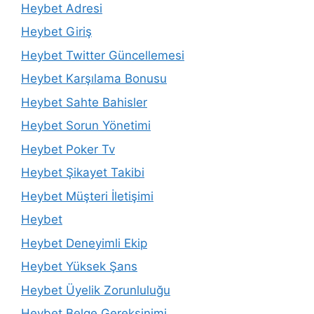
Heybet Adresi
Heybet Giriş
Heybet Twitter Güncellemesi
Heybet Karşılama Bonusu
Heybet Sahte Bahisler
Heybet Sorun Yönetimi
Heybet Poker Tv
Heybet Şikayet Takibi
Heybet Müşteri İletişimi
Heybet
Heybet Deneyimli Ekip
Heybet Yüksek Şans
Heybet Üyelik Zorunluluğu
Heybet Belge Gereksinimi