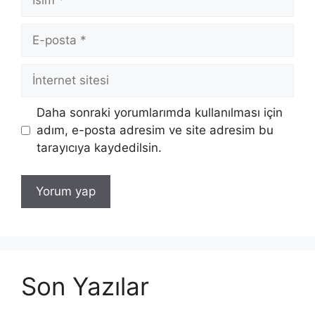
E-
posta
İnternet
sitesi
Daha sonraki yorumlarımda kullanılması için
adım, e-posta adresim ve site adresim bu
tarayıcıya kaydedilsin.
Son Yazılar