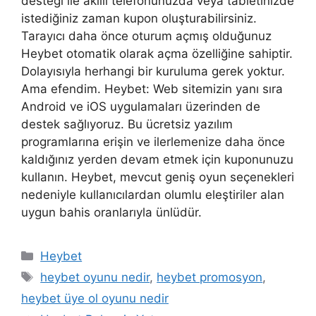
desteği ile akıllı telefonunuzda veya tabletinizde
istediğiniz zaman kupon oluşturabilirsiniz.
Tarayıcı daha önce oturum açmış olduğunuz
Heybet otomatik olarak açma özelliğine sahiptir.
Dolayısıyla herhangi bir kuruluma gerek yoktur.
Ama efendim. Heybet: Web sitemizin yanı sıra
Android ve iOS uygulamaları üzerinden de
destek sağlıyoruz. Bu ücretsiz yazılım
programlarına erişin ve ilerlemenize daha önce
kaldığınız yerden devam etmek için kuponunuzu
kullanın. Heybet, mevcut geniş oyun seçenekleri
nedeniyle kullanıcılardan olumlu eleştiriler alan
uygun bahis oranlarıyla ünlüdür.
Kategoriler
Heybet
Etiketler
heybet oyunu nedir
,
heybet promosyon
,
heybet üye ol oyunu nedir