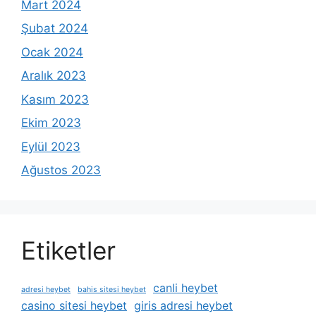
Mart 2024
Şubat 2024
Ocak 2024
Aralık 2023
Kasım 2023
Ekim 2023
Eylül 2023
Ağustos 2023
Etiketler
canli heybet
adresi heybet
bahis sitesi heybet
casino sitesi heybet
giris adresi heybet