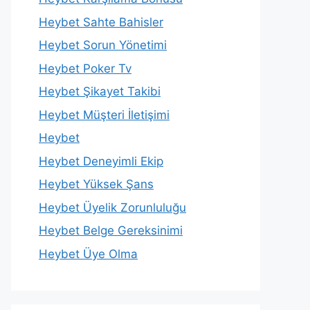
Heybet Sahte Bahisler
Heybet Sorun Yönetimi
Heybet Poker Tv
Heybet Şikayet Takibi
Heybet Müşteri İletişimi
Heybet
Heybet Deneyimli Ekip
Heybet Yüksek Şans
Heybet Üyelik Zorunluluğu
Heybet Belge Gereksinimi
Heybet Üye Olma