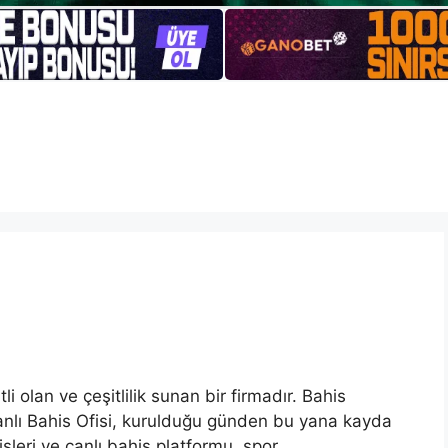
i olan ve çeşitlilik sunan bir firmadır. Bahis
nlı Bahis Ofisi, kurulduğu günden bu yana kayda
sleri ve canlı bahis platformu, spor