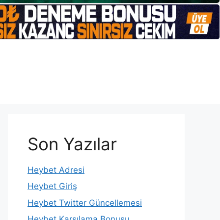
Son Yazılar
Heybet Adresi
Heybet Giriş
Heybet Twitter Güncellemesi
Heybet Karşılama Bonusu