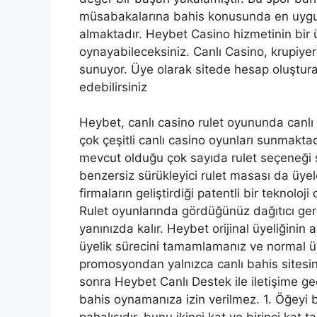
müsabakalarına bahis konusunda en uygun
almaktadır. Heybet Casino hizmetinin bir 
oynayabileceksiniz. Canlı Casino, krupiyer
sunuyor. Üye olarak sitede hesap oluştura
edebilirsiniz
Heybet, canlı casino rulet oyununda canlı 
çok çeşitli canlı casino oyunları sunmakta
mevcut olduğu çok sayıda rulet seçeneği s
benzersiz sürükleyici rulet masası da üyele
firmaların geliştirdiği patentli bir teknoloji
Rulet oyunlarında gördüğünüz dağıtıcı ger
yanınızda kalır. Heybet orijinal üyeliğinin
üyelik sürecini tamamlamanız ve normal ü
promosyondan yalnızca canlı bahis sitesine 
sonra Heybet Canlı Destek ile iletişime g
bahis oynamanıza izin verilmez. 1. Öğeyi b