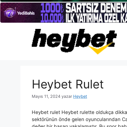
İçeriğe
atla
Heybet Rulet
Mayıs 11, 2024
yazar
Heybet
Heybet rulet Heybet rulette oldukça dikkatl
sektörünün önde gelen oyuncularından Ca
değer bir başarı yakalamıştır. Bu spor bahi