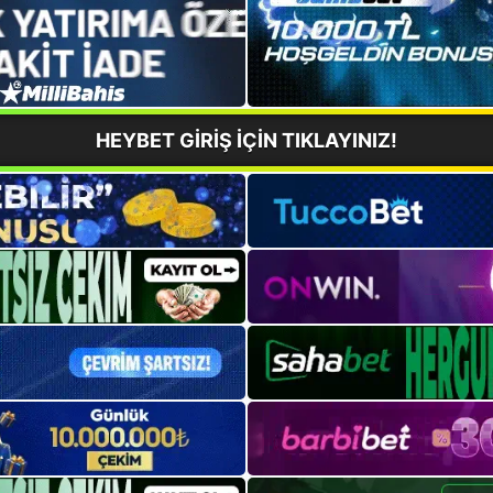
HEYBET GİRİŞ İÇİN TIKLAYINIZ!