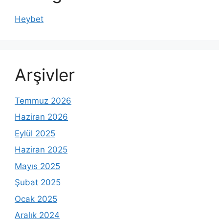
Heybet
Arşivler
Temmuz 2026
Haziran 2026
Eylül 2025
Haziran 2025
Mayıs 2025
Şubat 2025
Ocak 2025
Aralık 2024