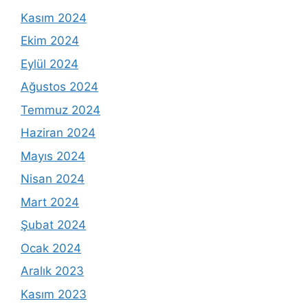
Kasım 2024
Ekim 2024
Eylül 2024
Ağustos 2024
Temmuz 2024
Haziran 2024
Mayıs 2024
Nisan 2024
Mart 2024
Şubat 2024
Ocak 2024
Aralık 2023
Kasım 2023