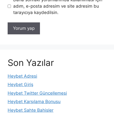
adım, e-posta adresim ve site adresim bu
tarayıcıya kaydedilsin.
Son Yazılar
Heybet Adresi
Heybet Giriş
Heybet Twitter Güncellemesi
Heybet Karşılama Bonusu
Heybet Sahte Bahisler