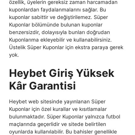
özellik, üyelerin gereksiz zaman harcamadan
kuponlardan faydalanmalarını sağlar. Bu
kuponlar sabittir ve değiştirilemez. Süper
Kuponlar bölümünde bulunan kuponlar
benzersizdir, dolayısıyla bunları doğrudan
Kuponlarıma ekleyebilir ve kullanabilirsiniz.
Üstelik Süper Kuponlar için ekstra paraya gerek
yok.
Heybet Giriş Yüksek
Kâr Garantisi
Heybet web sitesinde yayınlanan Süper
Kuponlar için özel kurallar ve kısıtlamalar
bulunmaktadır. Süper Kuponlar yalnızca futbol
maçlarında geçerlidir ve sitede belirtilen
oyunlarda kullanılabilir. Bu bahisler genellikle