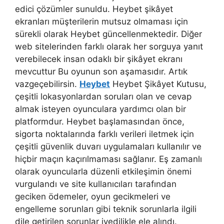
edici çözümler sunuldu. Heybet şikâyet
ekranları müşterilerin mutsuz olmaması için
sürekli olarak Heybet güncellenmektedir. Diğer
web sitelerinden farklı olarak her sorguya yanıt
verebilecek insan odaklı bir şikâyet ekranı
mevcuttur Bu oyunun son aşamasıdır. Artık
vazgeçebilirsin.
Heybet
Heybet Şikâyet Kutusu,
çeşitli lokasyonlardan soruları olan ve cevap
almak isteyen oyunculara yardımcı olan bir
platformdur. Heybet başlamasından önce,
sigorta noktalarında farklı verileri iletmek için
çeşitli güvenlik duvarı uygulamaları kullanılır ve
hiçbir maçın kaçırılmaması sağlanır. Eş zamanlı
olarak oyuncularla düzenli etkileşimin önemi
vurgulandı ve site kullanıcıları tarafından
geciken ödemeler, oyun gecikmeleri ve
engelleme sorunları gibi teknik sorunlarla ilgili
dile getirilen sorunlar ivedilikle ele alındı.