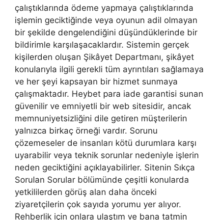
çalıştıklarında ödeme yapmaya çalıştıklarında
işlemin geciktiğinde veya oyunun adil olmayan
bir şekilde dengelendiğini düşündüklerinde bir
bildirimle karşılaşacaklardır. Sistemin gerçek
kişilerden oluşan Şikâyet Departmanı, şikâyet
konularıyla ilgili gerekli tüm ayrıntıları sağlamaya
ve her şeyi kapsayan bir hizmet sunmaya
çalışmaktadır. Heybet para iade garantisi sunan
güvenilir ve emniyetli bir web sitesidir, ancak
memnuniyetsizliğini dile getiren müşterilerin
yalnızca birkaç örneği vardır. Sorunu
çözemeseler de insanları kötü durumlara karşı
uyarabilir veya teknik sorunlar nedeniyle işlerin
neden geciktiğini açıklayabilirler. Sitenin Sıkça
Sorulan Sorular bölümünde çeşitli konularda
yetkililerden görüş alan daha önceki
ziyaretçilerin çok sayıda yorumu yer alıyor.
Rehberlik için onlara ulaştım ve bana tatmin