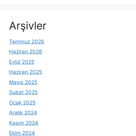
Arşivler
Temmuz 2026
Haziran 2026
Eylül 2025
Haziran 2025
Mayıs 2025
Şubat 2025
Ocak 2025
Aralık 2024
Kasım 2024
Ekim 2024