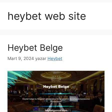
heybet web site
Heybet Belge
Mart 9, 2024
yazar
Heybet