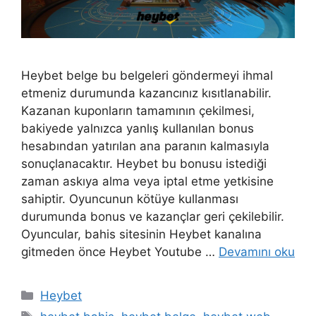
Heybet belge bu belgeleri göndermeyi ihmal
etmeniz durumunda kazancınız kısıtlanabilir.
Kazanan kuponların tamamının çekilmesi,
bakiyede yalnızca yanlış kullanılan bonus
hesabından yatırılan ana paranın kalmasıyla
sonuçlanacaktır. Heybet bu bonusu istediği
zaman askıya alma veya iptal etme yetkisine
sahiptir. Oyuncunun kötüye kullanması
durumunda bonus ve kazançlar geri çekilebilir.
Oyuncular, bahis sitesinin Heybet kanalına
gitmeden önce Heybet Youtube …
Devamını oku
Kategoriler
Heybet
Etiketler