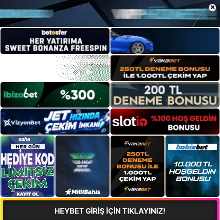
×
HEYBET GİRİŞ İÇİN TIKLAYINIZ!