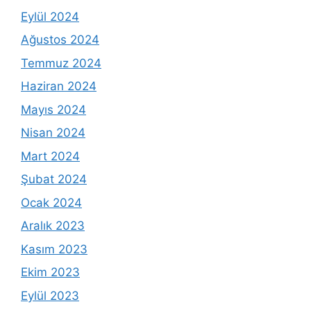
Eylül 2024
Ağustos 2024
Temmuz 2024
Haziran 2024
Mayıs 2024
Nisan 2024
Mart 2024
Şubat 2024
Ocak 2024
Aralık 2023
Kasım 2023
Ekim 2023
Eylül 2023