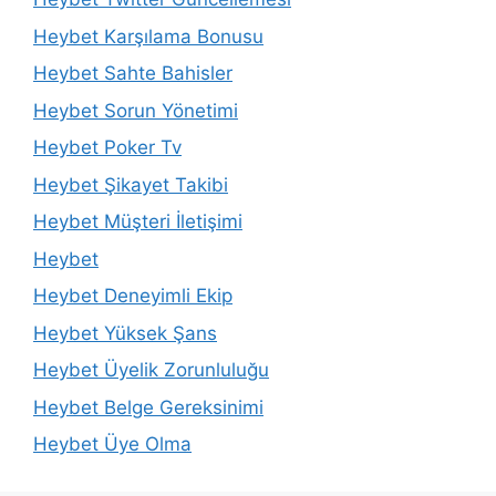
Heybet Karşılama Bonusu
Heybet Sahte Bahisler
Heybet Sorun Yönetimi
Heybet Poker Tv
Heybet Şikayet Takibi
Heybet Müşteri İletişimi
Heybet
Heybet Deneyimli Ekip
Heybet Yüksek Şans
Heybet Üyelik Zorunluluğu
Heybet Belge Gereksinimi
Heybet Üye Olma