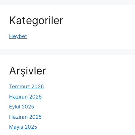
Kategoriler
Heybet
Arşivler
Temmuz 2026
Haziran 2026
Eylül 2025
Haziran 2025
Mayıs 2025