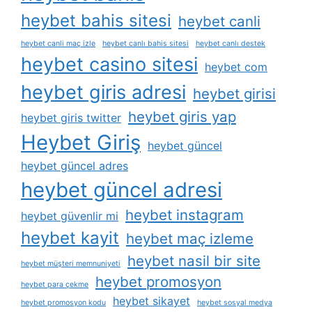
heybet bahis sitesi
heybet canli
heybet canli maç izle
heybet canlı bahis sitesi
heybet canlı destek
heybet casino sitesi
heybet com
heybet giris adresi
heybet girisi
heybet giris yap
heybet giris twitter
Heybet Giriş
heybet güncel
heybet güncel adres
heybet güncel adresi
heybet instagram
heybet güvenlir mi
heybet kayit
heybet maç izleme
heybet nasil bir site
heybet müşteri memnuniyeti
heybet promosyon
heybet para çekme
heybet sikayet
heybet promosyon kodu
heybet sosyal medya