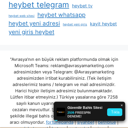
heybet telegram
heybet tv
heybet whatsapp
heybet web sitesi
heybet yeni adresi
kayit heybet
heybet yeni giris
yeni giris heybet
"Avrasya'nın en büyük reklam platformunda olmak için
Microsoft Teams:
reklam@avrasyamarketing.com
adresimizden veya Telegram: @Avrasyamarketing
adresimizden irtibat kurabilirsiniz. (Tek iletişim
adreslerimiz teams / telegram ve mail adresimizdir.
Harici hiçbir iletişim adresimiz bulunmamaktadır.
Lütfen itibar etmeyiniz.) Türkiye yasalarına göre 7258
sayılı kanun uyarınca yasa dışı bahis oynamanın
cezaları mevcuttur. Şu an bulunduğunuz site hiç bir
şekilde illegal bahis oyunları oynatmıyor ve oynamaya
aracı olmuyordur.
fortunepanda
|
siyahbet
|
betnblue
|