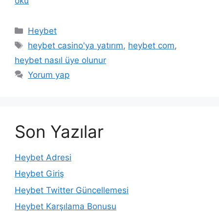
oku
Kategoriler
Heybet
Etiketler
heybet casino'ya yatırım
,
heybet com
,
heybet nasıl üye olunur
Yorum yap
Son Yazılar
Heybet Adresi
Heybet Giriş
Heybet Twitter Güncellemesi
Heybet Karşılama Bonusu