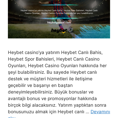
Heybet casino’ya yatırım Heybet Canlı Bahis,
Heybet Spor Bahisleri, Heybet Canlı Casino
Oyunları, Heybet Casino Oyunları hakkında her
şeyi bulabilirsiniz. Bu sayede Heybet canlı
destek ve müşteri hizmetleri ile iletişime
geçebilir ve başarıyı en baştan
deneyimleyebilirsiniz. Büyük bonuslar ve
avantajlı bonus ve promosyonlar hakkında
birçok bilgi alacaksınız. Yatırım yaptıktan sonra
bonusunuzu almak için Heybet canlı …
Devamını