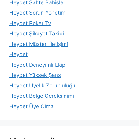
Heybet Sahte Bahisler
Heybet Sorun Yönetimi
Heybet Poker Tv
Heybet Şikayet Takibi
Heybet Müşteri İletişimi
Heybet
Heybet Deneyimli Ekip
Heybet Yüksek Şans
Heybet Üyelik Zorunluluğu
Heybet Belge Gereksinimi
Heybet Üye Olma