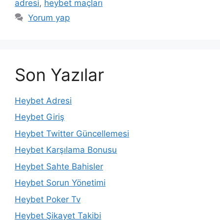
adresi
,
heybet maçları
Yorum yap
Son Yazılar
Heybet Adresi
Heybet Giriş
Heybet Twitter Güncellemesi
Heybet Karşılama Bonusu
Heybet Sahte Bahisler
Heybet Sorun Yönetimi
Heybet Poker Tv
Heybet Şikayet Takibi