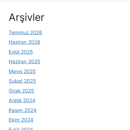
Arşivler
Temmuz 2026
Haziran 2026
Eylül 2025
Haziran 2025
Mayıs 2025
Şubat 2025
Ocak 2025
Aralık 2024
Kasım 2024
Ekim 2024
Eylül 2024