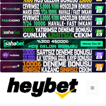
İçeriğe
atla
Menü