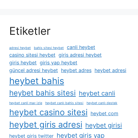
Etiketler
canli heybet
adresi heybet
bahis sitesi heybet
casino sitesi heybet
giris adresi heybet
giris heybet
giris yap heybet
güncel adresi heybet
heybet adres
heybet adresi
heybet bahis
heybet bahis sitesi
heybet canli
heybet canli maç izle
heybet canlı bahis sitesi
heybet canlı destek
heybet casino sitesi
heybet com
heybet giris adresi
heybet girisi
heybet giris yap
heybet giris twitter