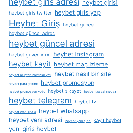
heybet giris adresi
heybet girisi
heybet giris yap
heybet giris twitter
Heybet Giriş
heybet güncel
heybet güncel adres
heybet güncel adresi
heybet instagram
heybet güvenlir mi
heybet kayit
heybet maç izleme
heybet nasil bir site
heybet müşteri memnuniyeti
heybet promosyon
heybet para çekme
heybet sikayet
heybet promosyon kodu
heybet sosyal medya
heybet telegram
heybet tv
heybet whatsapp
heybet web sitesi
heybet yeni adresi
kayit heybet
heybet yeni giris
yeni giris heybet