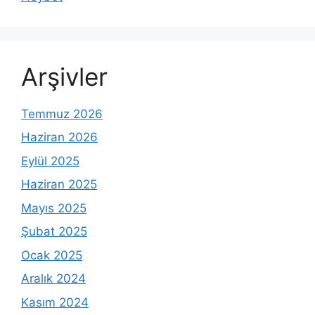
Arşivler
Temmuz 2026
Haziran 2026
Eylül 2025
Haziran 2025
Mayıs 2025
Şubat 2025
Ocak 2025
Aralık 2024
Kasım 2024