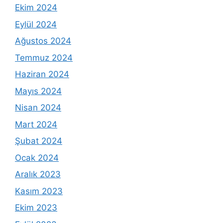
Ekim 2024
Eylül 2024
Ağustos 2024
Temmuz 2024
Haziran 2024
Mayıs 2024
Nisan 2024
Mart 2024
Şubat 2024
Ocak 2024
Aralık 2023
Kasım 2023
Ekim 2023