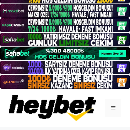
İçeriğe
atla
Menü