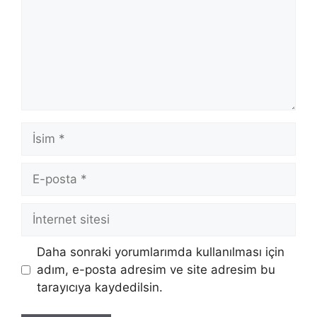
İsim
E-
posta
İnternet
sitesi
Daha sonraki yorumlarımda kullanılması için
adım, e-posta adresim ve site adresim bu
tarayıcıya kaydedilsin.