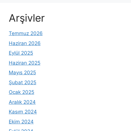
Arşivler
Temmuz 2026
Haziran 2026
Eylül 2025
Haziran 2025
Mayıs 2025
Şubat 2025
Ocak 2025
Aralık 2024
Kasım 2024
Ekim 2024