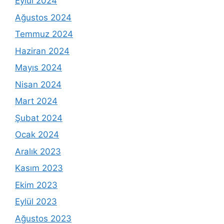
Eylül 2024
Ağustos 2024
Temmuz 2024
Haziran 2024
Mayıs 2024
Nisan 2024
Mart 2024
Şubat 2024
Ocak 2024
Aralık 2023
Kasım 2023
Ekim 2023
Eylül 2023
Ağustos 2023