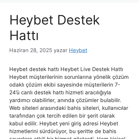
Heybet Destek
Hattı
Haziran 28, 2025
yazar
Heybet
Heybet destek hattı Heybet Live Destek Hattı
Heybet müşterilerinin sorunlarına yönelik çözüm
odaklı çözüm ekibi sayesinde müşterilerin 7-
24’ü canlı destek hattı hizmeti aracılığıyla
yardımcı olabilirler, anında çözümler bulabilir.
Web siteleri arasındaki bahis siteleri, kullanıcılar
tarafından çok tercih edilen bir şerit olarak
kabul edilir. Heybet yeni giriş adresi Heybet
hizmetlerini sürdürüyor, bu şeritte de bahis