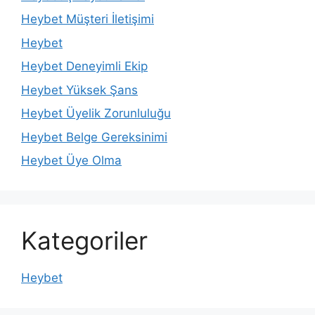
Heybet Müşteri İletişimi
Heybet
Heybet Deneyimli Ekip
Heybet Yüksek Şans
Heybet Üyelik Zorunluluğu
Heybet Belge Gereksinimi
Heybet Üye Olma
Kategoriler
Heybet