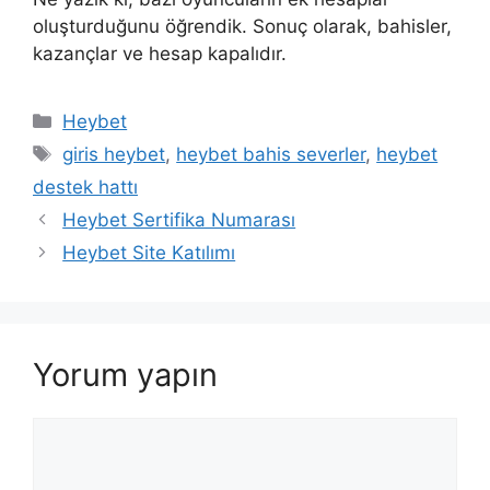
oluşturduğunu öğrendik. Sonuç olarak, bahisler,
kazançlar ve hesap kapalıdır.
Kategoriler
Heybet
Etiketler
giris heybet
,
heybet bahis severler
,
heybet
destek hattı
Heybet Sertifika Numarası
Heybet Site Katılımı
Yorum yapın
Yorum