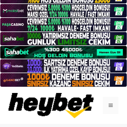
İçeriğe
atla
Menü