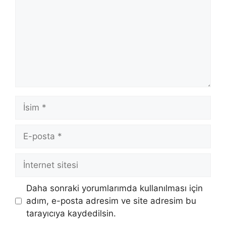
İsim
E-
posta
İnternet
sitesi
Daha sonraki yorumlarımda kullanılması için
adım, e-posta adresim ve site adresim bu
tarayıcıya kaydedilsin.