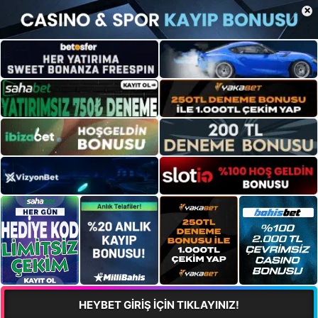
×
HEYBET GİRİŞ İÇİN TIKLAYINIZ!