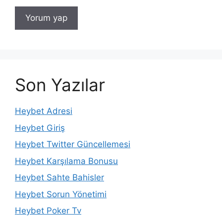
Son Yazılar
Heybet Adresi
Heybet Giriş
Heybet Twitter Güncellemesi
Heybet Karşılama Bonusu
Heybet Sahte Bahisler
Heybet Sorun Yönetimi
Heybet Poker Tv