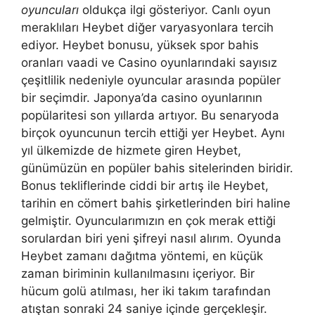
oyuncuları
oldukça ilgi gösteriyor. Canlı oyun
meraklıları Heybet diğer varyasyonlara tercih
ediyor. Heybet bonusu, yüksek spor bahis
oranları vaadi ve Casino oyunlarındaki sayısız
çeşitlilik nedeniyle oyuncular arasında popüler
bir seçimdir. Japonya’da casino oyunlarının
popülaritesi son yıllarda artıyor. Bu senaryoda
birçok oyuncunun tercih ettiği yer Heybet. Aynı
yıl ülkemizde de hizmete giren Heybet,
günümüzün en popüler bahis sitelerinden biridir.
Bonus tekliflerinde ciddi bir artış ile Heybet,
tarihin en cömert bahis şirketlerinden biri haline
gelmiştir. Oyuncularımızın en çok merak ettiği
sorulardan biri yeni şifreyi nasıl alırım. Oyunda
Heybet zamanı dağıtma yöntemi, en küçük
zaman biriminin kullanılmasını içeriyor. Bir
hücum golü atılması, her iki takım tarafından
atıştan sonraki 24 saniye içinde gerçekleşir.