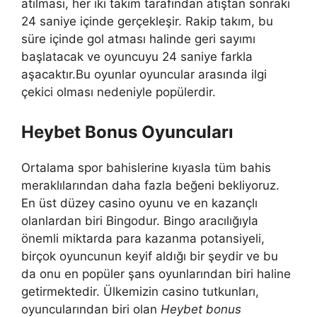
atılması, her iki takım tarafından atıştan sonraki
24 saniye içinde gerçekleşir. Rakip takım, bu
süre içinde gol atması halinde geri sayımı
başlatacak ve oyuncuyu 24 saniye farkla
aşacaktır.Bu oyunlar oyuncular arasında ilgi
çekici olması nedeniyle popülerdir.
Heybet Bonus Oyuncuları
Ortalama spor bahislerine kıyasla tüm bahis
meraklılarından daha fazla beğeni bekliyoruz.
En üst düzey casino oyunu ve en kazançlı
olanlardan biri Bingodur. Bingo aracılığıyla
önemli miktarda para kazanma potansiyeli,
birçok oyuncunun keyif aldığı bir şeydir ve bu
da onu en popüler şans oyunlarından biri haline
getirmektedir. Ülkemizin casino tutkunları,
oyuncularından biri olan
Heybet bonus