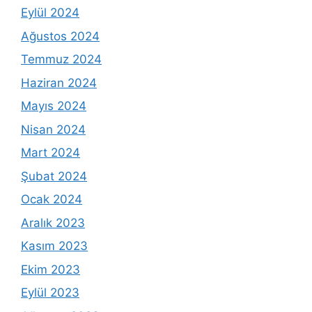
Eylül 2024
Ağustos 2024
Temmuz 2024
Haziran 2024
Mayıs 2024
Nisan 2024
Mart 2024
Şubat 2024
Ocak 2024
Aralık 2023
Kasım 2023
Ekim 2023
Eylül 2023