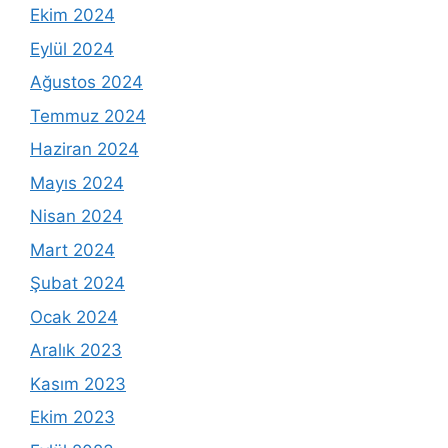
Ekim 2024
Eylül 2024
Ağustos 2024
Temmuz 2024
Haziran 2024
Mayıs 2024
Nisan 2024
Mart 2024
Şubat 2024
Ocak 2024
Aralık 2023
Kasım 2023
Ekim 2023