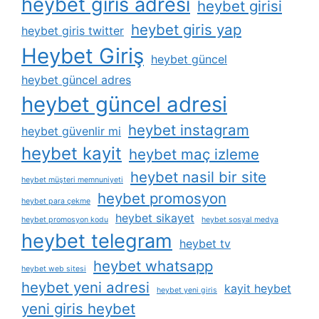
heybet giris adresi
heybet girisi
heybet giris yap
heybet giris twitter
Heybet Giriş
heybet güncel
heybet güncel adres
heybet güncel adresi
heybet instagram
heybet güvenlir mi
heybet kayit
heybet maç izleme
heybet nasil bir site
heybet müşteri memnuniyeti
heybet promosyon
heybet para çekme
heybet sikayet
heybet promosyon kodu
heybet sosyal medya
heybet telegram
heybet tv
heybet whatsapp
heybet web sitesi
heybet yeni adresi
kayit heybet
heybet yeni giris
yeni giris heybet