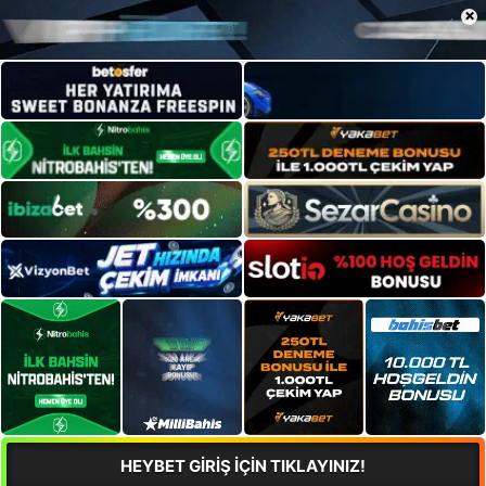
×
HEYBET GİRİŞ İÇİN TIKLAYINIZ!