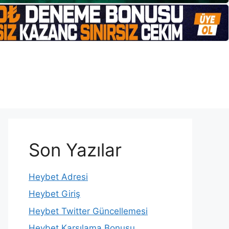
Son Yazılar
Heybet Adresi
Heybet Giriş
Heybet Twitter Güncellemesi
Heybet Karşılama Bonusu